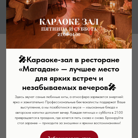
Пирожное картошка
🎤
Караоке‑зал в ресторане
590
р.
«Магадан» — лучшее место
Состав: яйцо, сахар, мука пшеничная, какао, шоколад 54%, белый шоколад,
для ярких встреч и
сливочное масло, сгущеное молоко, сливки, ванильный экстракт, растительное
масло, коньяк Коктебель
незабываемых вечеров
🎤
Белки, гр: 7,9
Здесь звучат самые любимые хиты, а атмосфера заряжается энергией:
Жиры, гр: 32
ярко и зажигательно Профессиональные бек‑вокалисты поддержат Ваше
Углеводы, гр: 41
выступление, а мы позаботимся о вкусе — изысканные блюда и
Энергетическая ценность 100гр. Ккал: 484,8
авторские напитки дополнят вечер. Каждая пятница и суббота в 21:00
превращается в праздник, где хочется петь снова и снова. Бронируйте
Weight: 85 g
стол заранее — приходите за эмоциями и яркими воспоминаниями!