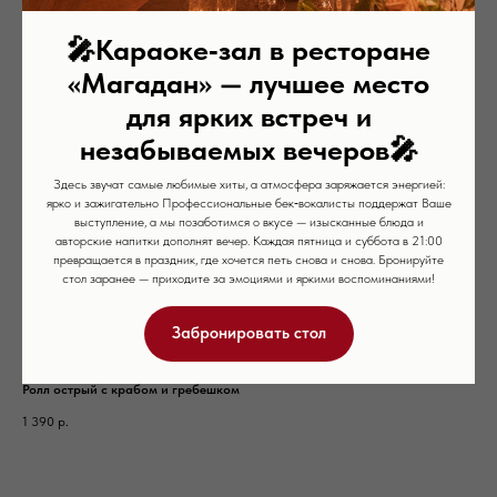
🎤
Караоке‑зал в ресторане
«Магадан» — лучшее место
для ярких встреч и
незабываемых вечеров
🎤
Здесь звучат самые любимые хиты, а атмосфера заряжается энергией:
ярко и зажигательно Профессиональные бек‑вокалисты поддержат Ваше
выступление, а мы позаботимся о вкусе — изысканные блюда и
авторские напитки дополнят вечер. Каждая пятница и суббота в 21:00
превращается в праздник, где хочется петь снова и снова. Бронируйте
стол заранее — приходите за эмоциями и яркими воспоминаниями!
Забронировать стол
Ролл острый с крабом и гребешком
Рис
1 390
р.
50