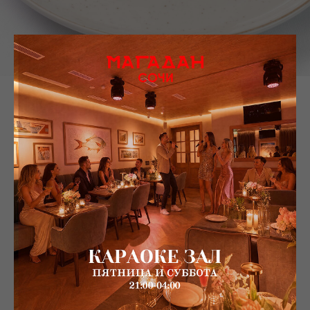
Пирожки с тунцом и яйцом
SKU:
190,00
р.
Состав: мука пшеничная, молоко, сахар, дрожжи, соль, тунец конс., яйцо куриное,
лук зеленый, специи, масло растительное.
Белки, гр: 7,57
Жиры, гр: 6,22
Углеводы, гр: 12,94
Энергетическая ценность 100гр. Ккал: 139
Энергетическая ценность, кДЖ: 555
Weight: 50 g
Возможно, Вас заинтересует