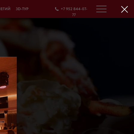
ЛЕГИЙ
3D-ТУР
+7 952 844-07-
77