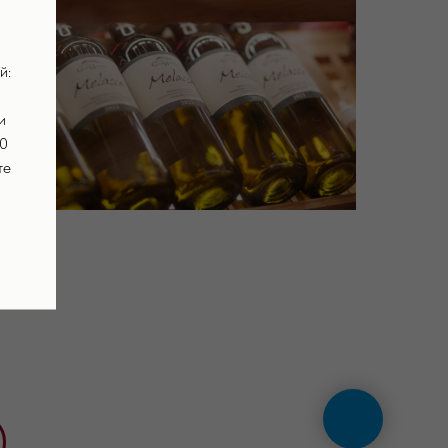
й:
и
00
те