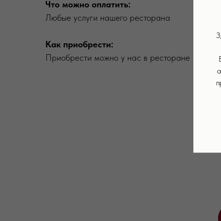
Что можно оплатить:
Любые услуги нашего ресторана
З
Как приобрести:
Приобрести можно у нас в ресторане
а
п