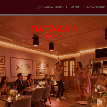
ДОСТАВКА
АФИША
МЕНЮ
КАРТА ПРИВИ
Брускетта с копч
790
р.
Состав: бриошь, коп. угорь, огурец
перец, чеснок, имбирь, соевый соу
Белки, гр: 14,95
Жиры, гр: 16,66
Углеводы, гр: 42,71
Энергетическая ценность 100гр. К
Энергетическая ценность, кДЖ: 1