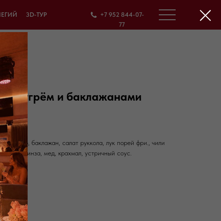
ЛЕГИЙ
3D-ТУР
+7 952 844-07-
77
ёным угрём и баклажанами
, помидор, баклажан, салат руккола, лук порей фри., чили
с, лайм, кинза, мед, крахмал, устричный соус.
кал: 320
275