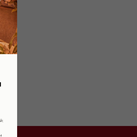
я
й:
и