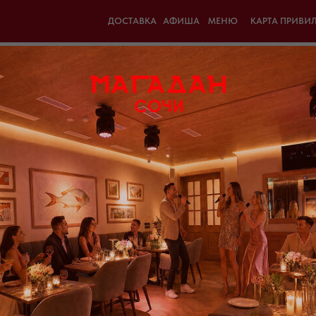
ДОСТАВКА
АФИША
МЕНЮ
КАРТА ПРИВИ
Магаданская уха
890,00
р.
Состав: рыбный бульон, судак, суд
нерафинированное, манка, специи,
Белки, гр: 23,5
Жиры, гр: 13,78
Углеводы, гр: 14,05
Энергетическая ценность 100гр. К
Энергетическая ценность, кДЖ: 1
Weight: 500 g