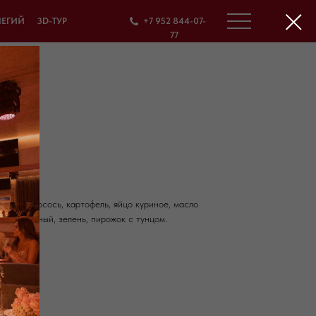
ЛЕГИЙ
3D-ТУР
+7 952 844-07-
77
ак коп., лосось, картофель, яйцо куриное, масло
 лук зеленый, зелень, пирожок с тунцом.
кал: 278
112