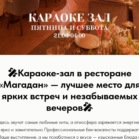
🎤
Караоке‑зал в ресторане
«Магадан» — лучшее место дл
ярких встреч и незабываемых
3D-ТУР
МЕНЮ
ДОСТАВКА
О РЕСТОРАН
вечеров
🎤
ООО “БЕТА”. ИНН 2366033259, ОГРН 12223000020
десь звучат самые любимые хиты, а атмосфера заряжается энергие
ярко и зажигательно Профессиональные бек‑вокалисты поддержат
Ваше выступление, а мы позаботимся о вкусе — изысканные блюда 