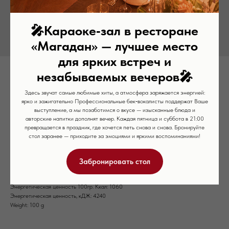
🎤
Караоке‑зал в ресторане
«Магадан» — лучшее место
для ярких встреч и
незабываемых вечеров
🎤
Ассорти креветок на льду
Здесь звучат самые любимые хиты, а атмосфера заряжается энергией:
3 490
р.
ярко и зажигательно Профессиональные бек‑вокалисты поддержат Ваше
выступление, а мы позаботимся о вкусе — изысканные блюда и
авторские напитки дополнят вечер. Каждая пятница и суббота в 21:00
Состав: креветки фирменная, розовая, магаданская, дракон. Чеснок, имбирь,
превращается в праздник, где хочется петь снова и снова. Бронируйте
устричный соус, лайм, лимон, сахар, мед, крахмал картофельный, соевый соус,
стол заранее — приходите за эмоциями и яркими воспоминаниями!
перец чили, майонез. 500 грамм.
Белки, гр: 136,67
Забронировать стол
Жиры, гр: 47,55
Углеводы, гр: 31,52
Энергетическая ценность 100гр. Ккал: 1060
Энергетическая ценность, кДЖ: 4240
Weight: 100 g