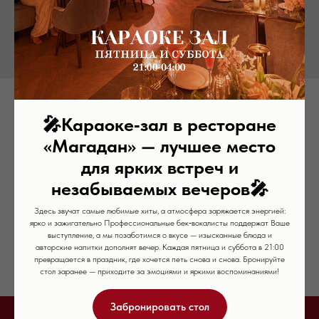
Фисташковый рулет
🎤
Караоке‑зал в ресторане
750
р.
«Магадан» — лучшее место
для ярких встреч и
Состав: безе с фисташкой, крем маскарпоне, фисташки, малина.
незабываемых вечеров
🎤
Белки, гр: 7,44
Жиры, гр: 50,04
Здесь звучат самые любимые хиты, а атмосфера заряжается энергией:
Углеводы, гр: 74,69
ярко и зажигательно Профессиональные бек‑вокалисты поддержат Ваше
Энергетическая ценность 100гр. Ккал: 800
выступление, а мы позаботимся о вкусе — изысканные блюда и
Энергетическая ценность, кДЖ: 3202
авторские напитки дополнят вечер. Каждая пятница и суббота в 21:00
превращается в праздник, где хочется петь снова и снова. Бронируйте
стол заранее — приходите за эмоциями и яркими воспоминаниями!
Забронировать стол